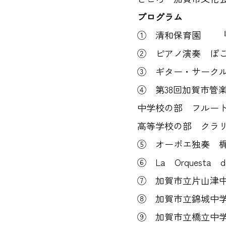
プログラム
① 清和保育園 『2
② ピアノ演奏 ぽこ
③ ギター・サークル
④ 第38回加賀市管
中学校の部 フルー
高等学校の部 クラ
⑤ オーボエ独奏 
⑥ La Orquesta
⑦ 加賀市立片山津
⑧ 加賀市立錦城中
⑨ 加賀市立橋立中