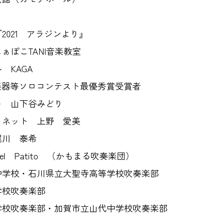
021 アラジンより』
ぁぽこTANI音楽教室
 KAGA
楽器等ソロコンテスト最優秀賞受賞者
ト 山下谷みどり
リネット 上野 愛美
梶川 泰希
 del Patito （かもまる吹奏楽団）
中学校・石川県立大聖寺高等学校吹奏楽部
学校吹奏楽部
学校吹奏楽部・加賀市立山代中学校吹奏楽部