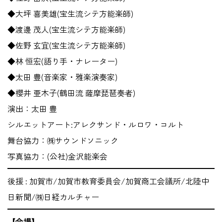
◆大坪 喜美雄(宝生流シテ方能楽師)
◆渡邊 茂人(宝生流シテ方能楽師)
◆佐野 玄宜(宝生流シテ方能楽師)
◆林 恒宏(語り手・ナレーター)
◆太田 豊(音楽家・雅楽演奏家)
◆櫻井 亜木子(鶴田流 薩摩琵琶奏者)
演出：太田 豊
シルエットアート:アレクサンド・ルロワ・コルト
舞台協力：㈱サウンドソニック
写真協力：(公社)金沢能楽会
後援 : 加賀市/加賀市教育委員会/加賀商工会議所/北陸中
日新聞/㈱日経カルチャー
【会場】