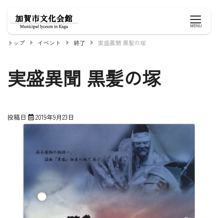
Skip
to
MENU
content
トップ
イベント
終了
実盛異聞 黒髪の塚
実盛異聞 黒髪の塚
投稿日
2019年9月23日