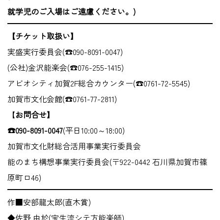
就学児のご入場はご遠慮ください。)
【チケット取扱い】
実盛実行委員会(☎090-8091-0047)
(公社)金沢能楽会(☎076-255-1415)
アビオシティ加賀2F総合カウンター(☎0761-72-5545)
加賀市文化会館(☎0761-77-2811)
【
お問合せ】
☎090-8091-0047
(平日10:00～18:00)
加賀市文化財総合活用事業実行委員会
能のまち構想事業実行委員会(〒922-0442 石川県加賀市篠
原町ロ46)
作■安部龍太郎(直木賞)
◆佐野 由於(宝生流シテ方能楽師)