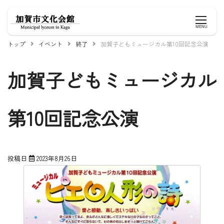
Skip
to
MENU
content
トップ
イベント
終了
加賀子どもミュージカル第10回記念公演
加賀子どもミュージカル
第10回記念公演
投稿日
2023年8月26日